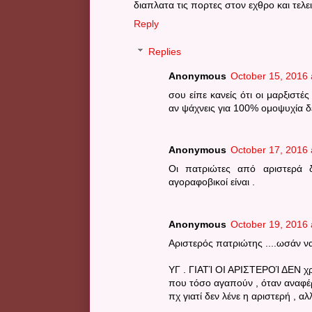
διαπλατα τις πορτες στον εχθρο και τελε
Reply
Replies
Anonymous
October 15, 2016 
σου είπε κανείς ότι οι μαρξιστέ
αν ψάχνεις για 100% ομοψυχία δ
Anonymous
October 17, 2016 
Οι πατριώτες από αριστερά δε
αγοραφοβικοί είναι .
Anonymous
October 19, 2016 
Αριστερός πατριώτης ....ωσάν ν
ΥΓ . ΓΙΑΤΊ ΟΙ ΑΡΙΣΤΕΡΟΊ ΔΕΝ χ
που τόσο αγαπούν , όταν αναφέρο
πχ γιατί δεν λένε η αριστερή , αλ