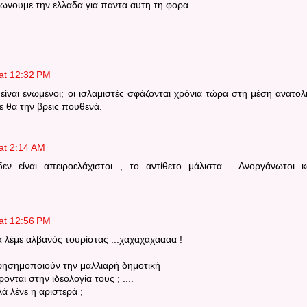
ιωνουμε την ελλαδα για παντα αυτη τη φορα....
at 12:32 PM
ς είναι ενωμένοι; οι ισλαμιστές σφάζονται χρόνια τώρα στη μέση ανατολ
ε θα την βρεις πουθενά.
at 2:14 AM
ν είναι απειροελάχιστοι , το αντίθετο μάλιστα . Ανοργάνωτοι κ
at 12:56 PM
α λέμε αλβανός τουρίστας ...χαχαχαχαααα !
ρησημοποιούν την μαλλιαρή δημοτική
νται στην ιδεολογία τους ; ....
λά λένε η αριστερά ;