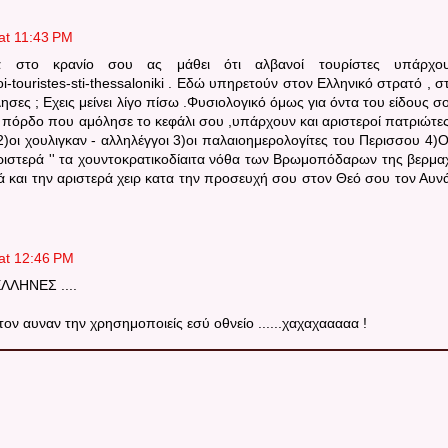
at 11:43 PM
α στο κρανίο σου ας μάθει ότι αλβανοί τουρίστες υπάρχο
anoi-touristes-sti-thessaloniki . Εδώ υπηρετούν στον Ελληνικό στρατό , σ
ησες ; Eχεις μείνει λίγο πίσω .Φυσιολογικό όμως για όντα του είδους σ
 πόρδο που αμόλησε το κεφάλι σου ,υπάρχουν και αριστεροί πατριώτες
α 2)οι χουλιγκαν - αλληλέγγοι 3)οι παλαιοημερολογίτες του Περισσου 4)Ο
αριστερά '' τα χουντοκρατικοδίαιτα νόθα των Βρωμοπόδαρων της βερμα
ξιά και την αριστερά χειρ κατα την προσευχή σου στον Θεό σου τον Αυν
at 12:46 PM
ΕΛΛΗΝΕΣ ....
ς τον αυναν την χρησημοποιείς εσύ οθνείο ......χαχαχααααα !