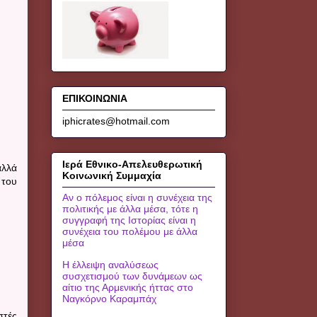
ΕΠΙΚΟΙΝΩΝΙΑ
iphicrates@hotmail.com
Ιερά Εθνικο-Απελευθερωτική
αλλά
Κοινωνική Συμμαχία
 του
Αν ο πόλεμος είναι η συνέχεια της
πολιτικής με άλλα μέσα, τότε η
συγγραφή της Ιστορίας είναι η
συνέχεια του πολέμου με άλλα
μέσα
Η έλλειψη αναλύσεως
συσχετισμού των δυνάμεων ως
αίτιο της Αρμενικής ήττας στο
Ναγκόρνο Καραμπάχ
στές