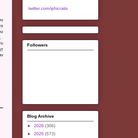
twitter.com/iphicratis
υν
το
ου
 .
τι
Followers
χτ
άν
Blog Archive
►
2026
(306)
►
2025
(573)