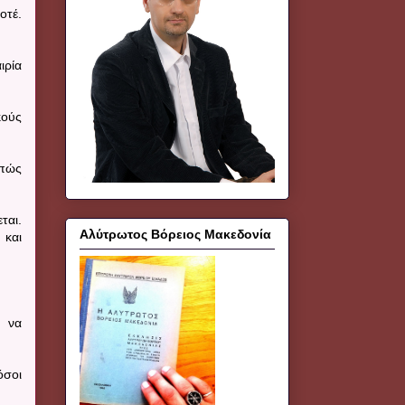
οτέ.
ιρία
κούς
 πώς
ται.
Αλύτρωτος Βόρειος Μακεδονία
 και
ς να
όσοι