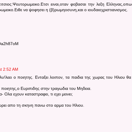
τιτσιος:Ψευτορωμεικο.Ετσι ειναι,οταν φοβασαι την λεξη Ελληνας,οπω
ρωμεικο.Ειθε να ψοφησει η (β)ρωμηοσυνη,και ο ιουδαιοχριστιανισμος.
QOa2h87oM
t 2:52 AM
ολυ!λεει ο ποιητης. Ενταξει λοιπον, τα παιδια της χωρας του Ηλιου θα
 ποιητης,ο Ευριπιδης στην τραγωδια του Μηδεια.
Ολα εχουν καταστραφει, τι εχει μεινει;
ωρει απο τη σκηνη πανω στο αρμα του Ηλιου.