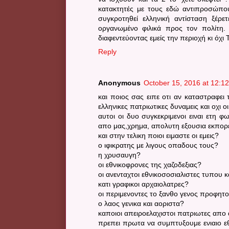
κατακτητές με τους εδώ αντιπροσώπου
συγκροτηθεί ελληνική αντίσταση ξέρε
οργανωμένο φιλικά προς τον πολίτη.
διαφεντεύοντας εμείς την περιοχή κι όχι 
Reply
Anonymous
October 15, 2016 at 12:1
και ποιος σας ειπε οτι αν καταστραφει 
ελληνικες πατριωτικες δυναμεις και οχι ο
αυτοι οι δυο συγκεκριμενοι ειναι ετη
απο μας,χρημα, απολυτη εξουσια εκπορευ
και στην τελικη ποιοι ειμαστε οι εμεις?
ο ιφικρατης με λιγους οπαδους τους?
η χρυσαυγη?
οι εθνικοφρονες της χαζοδεξιας?
οι ανενταχτοι εθνικοσοσιαλιστες τυπου 
κατι γραφικοι αρχαιολατρες?
οι περιμενοντες το ξανθο γενος προφητολ
ο λαος γενικα και αοριστα?
καποιοι απειροελαχιστοι πατριωτες απο
πρεπει πρωτα να συμπτυξουμε ενιαιο εθ