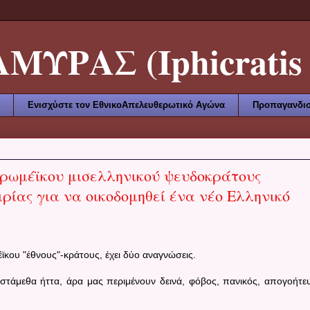
ΥΡΑΣ (Iphicratis 
Ενισχύστε τον ΕθνικοΑπελευθερωτικό Αγώνα
Προπαγανδισ
 ρωμέϊκου μισελληνικού ψευδοκράτους
ρίας για να οικοδομηθεί ένα νέο Ελληνικό
ϊκου "έθνους"-κράτους, έχει δύο αναγνώσεις.
υφιστάμεθα ήττα, άρα μας περιμένουν δεινά, φόβος, πανικός, απoγοήτε