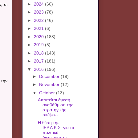
►
2024
(60)
ς οι
►
2023
(78)
►
2022
(46)
►
2021
(6)
►
2020
(188)
►
2019
(5)
►
2018
(143)
►
2017
(181)
▼
2016
(196)
►
December
(19)
 την
►
November
(12)
▼
October
(13)
Απαιτείται άμεση
αναβάθμιση της
στρατηγικής
σκέψεω...
Η θέση της
ΙΕΡ.Α.Κ.Σ. για τα
πολιτικά
δικαιώματα τ...