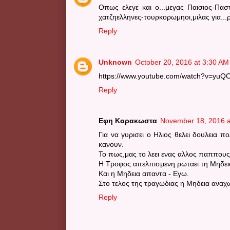
Οπως ελεγε και ο...μεγας Παισιος-Πασ
χατζηελληνες-τουρκορωμηοι,μιλας για...
Reply
Unknown
October 20, 2016 at 3:30 AM
https://www.youtube.com/watch?v=yu
Reply
Εφη Καρακωστα
November 18, 2016 a
Για να γυρισει ο Ηλιος θελει δουλεια π
κανουν.
Το πως,μας το λεει ενας αλλος παππους
Η Τροφος απελπισμενη ρωταει τη Μηδεια- 
Και η Μηδεια απαντα - Εγω.
Στο τελος της τραγωδιας η Μηδεια αναχ
Reply