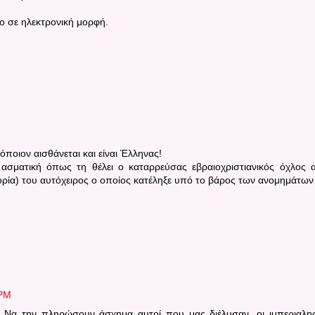
ο σε ηλεκτρονική μορφή.
 όποιον αισθάνεται και είναι Έλληνας!
 ασματική όπως τη θέλει ο καταρρεύσας εβραιοχριστιανικός όχλος 
τορία) του αυτόχειρος ο οποίος κατέληξε υπό το βάρος των ανομημάτων
 PM
 ? Να την πληρώσουν άσχημα αυτοί που μας διέλυσαν, οι ιμπεριαλη