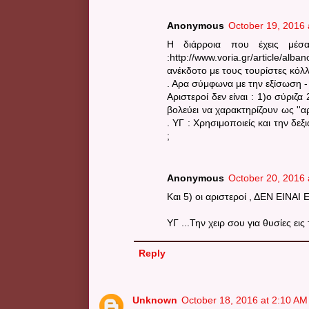
Anonymous
October 19, 2016 
Η διάρροια που έχεις μέσ
:http://www.voria.gr/article/alb
ανέκδοτο με τους τουρίστες κόλλ
. Αρα σύμφωνα με την εξίσωση -
Αριστεροί δεν είναι : 1)ο σύριζ
βολεύει να χαρακτηρίζουν ως ''
. ΥΓ : Χρησιμοποιείς και την δε
;
Anonymous
October 20, 2016 
Και 5) οι αριστεροί , ΔΕΝ ΕΙΝΑΙ 
ΥΓ ...Την χειρ σου για θυσίες ει
Reply
Unknown
October 18, 2016 at 2:10 AM