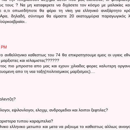
ς τους ? Να μη καταφερετε να διχάσετε τον κόσμο με μαλακίες κα
τε ο,τι οπωσδήποτε θα φέρει τη νίκη για ελληνικό ανεξάρτητο κρ
 Αρα, δηλαδή, σύντομα θα είμαστε 20 εκατομμύρια παραγωγικός 
Τούρκοεβραίοι..
2 PM
το ανθελληνικο καθεστως του 74 θα επικρατησουμε εμεις οι υγιεις εθν
ι μαρξιστες και ισλαμιστες??????
 φωτος πιο μπροστα απο μας και εχουν χιλιαδες φορες καλυτερη οργα
ομενη απο τη νεα ταξη(πολιτισμικος μαρξισμος)....
καλεντζη?
ογοι, εψιλονλογοι, ελοχιμ, ανδρομεδιοι και λοιποι ξεφτιλες?
 αριστερα τυπου καραμπελια?
νικο ελληνικο μετωπο και μετα να ριξουμε το καθεστως αλλιως ανοιγ