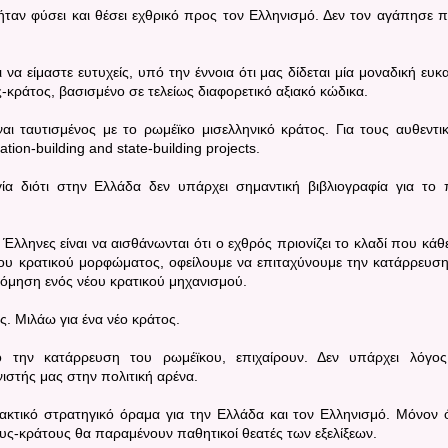
ήταν φύσει και θέσει εχθρικό προς τον Ελληνισμό. Δεν τον αγάπησε π
α είμαστε ευτυχείς, υπό την έννοια ότι μας δίδεται μία μοναδική ευκα
-κράτος, βασισμένο σε τελείως διαφορετικό αξιακό κώδικα.
αι ταυτισμένος με το ρωμέϊκο μισελληνικό κράτος. Για τους αυθεντι
tion-building and state-building projects.
ία διότι στην Ελλάδα δεν υπάρχει σημαντική βιβλιογραφία για το
Έλληνες είναι να αισθάνωνται ότι ο εχθρός πριονίζει το κλαδί που κάθε
κου κρατικού μορφώματος, οφείλουμε να επιταχύνουμε την κατάρρευση
δόμηση ενός νέου κρατικού μηχανισμού.
ς. Μιλάω για ένα νέο κράτος.
ο την κατάρρευση του ρωμέϊκου, επιχαίρουν. Δεν υπάρχει λόγο
ιστής μας στην πολιτική αρένα.
ακτικό στρατηγικό όραμα για την Ελλάδα και τον Ελληνισμό. Μόνον 
ους-κράτους θα παραμένουν παθητικοί θεατές των εξελίξεων.