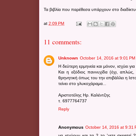
Τα βιβλία που παρέθεσα υπάρχουν στο διαδίκτυ
at
2:09 PM
11 comments:
Unknown
October 14, 2016 at 9:01 PM
Η δεύτερη ερμηνεία και μόνον, ισχύει για
Και η εξόδιος παννυχίδα (όχι, απλώς,
θρηνητική όπως του την επιβάλλει η Ισ
τείνει στο γλυκοχάραμα...
Αριστοτέλης Ηρ. Καλέντζης
τ. 6977764737
Reply
Anonymous
October 14, 2016 at 9:31
να ισχύουν και τα 2 το 'χετε σκεφτεί