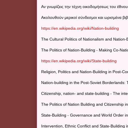
Αν γνωρίζεις την τέχνη οικοδομήσεως του έθνους
Ακολουθούν μερικοί σύνδεσμοι και ωρισμένα βιβλ
https://en.wikipedia.org/wiki/Nation-building
The Cultural Politics of Nationalism and Nation-
The Politics of Nation-Building - Making Co-Nati
https://en.wikipedia.org/wiki/State-building
Religion, Politics and Nation-Building in Post-
Nation-building in the Post-Soviet Borderlands: T
Citizenship, nation- and state-building - The i
The Politics of Nation Building and Citizenship 
State-Building - Governance and World Order i
Intervention, Ethnic Conflict and State-Building i