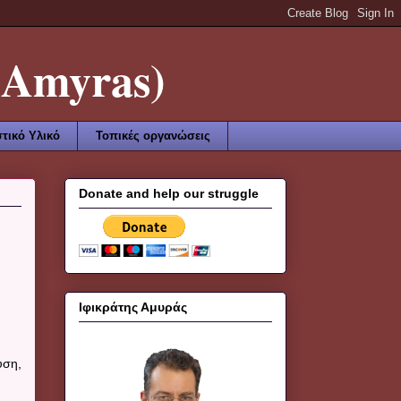
Amyras)
τικό Υλικό
Τοπικές οργανώσεις
Donate and help our struggle
Ιφικράτης Αμυράς
υση,