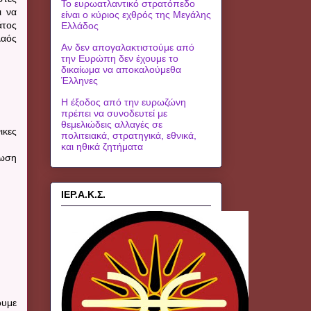
Το ευρωατλαντικό στρατόπεδο
ι να
είναι ο κύριος εχθρός της Μεγάλης
άτος
Ελλάδος
λαός
Αν δεν απογαλακτιστούμε από
την Ευρώπη δεν έχουμε το
δικαίωμα να αποκαλούμεθα
Έλληνες
Η έξοδος από την ευρωζώνη
πρέπει να συνοδευτεί με
θεμελιώδεις αλλαγές σε
ικες
πολιτειακά, στρατηγικά, εθνικά,
και ηθικά ζητήματα
νωση
ΙΕΡ.Α.Κ.Σ.
ουμε