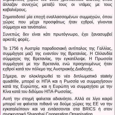
άλλαζαν συνεχώς μεταξύ τους οι ντάμες με τους
καβαλιέρους.
Σηματοδοτεί μία εποχή εναλλασσομένων συμμαχιών, όπου
χώρες που μέχρι προσφάτως ήταν εχθροί, γίνονται
σύμμαχοι και τανάπαλιν.
Συνεπώς δεν είναι κάτι πρωτόγνωρο, έχει ξανασυμβεί
αρκετές φορές.
Το 1756 η Αυστρία παραδοσιακή αντίπαλος της Γαλλίας,
συμμάχησε μαζί της εναντίον της Βρετανίας.
Η Ολλανδία
σύμμαχος της Βρετανίας, την εγκατέλειψε. Η Πρωσσία
συμμάχησε με την Βρετανία, ενώ προηγουμένως ήταν
εχθροί κατά τον πόλεμο της Αυστριακής Διαδοχής.
Σήμερα, αν ολοκληρωθεί το νέο διπλωματικό
stately
quadrille
, μπορεί οι ΗΠΑ και η Ρωσσία να συμμαχήσουν
κατά της Ευρώπης, και η Ευρώπη να συμμαχήσει με την
Κίνα κατά του διδύμου ΗΠΑ-Ρωσσίας.
Αυτή την στιγμή φαίνεται αδιανόητο.
Αλλά σε λίγο καιρό
μπορεί να φαίνεται πιθανό να δούμε χώρες της ΕΕ να την
εγκαταλείπουν και να εντάσσονται στα BRICS ή στον
σινοκεντρικό Shanghai Cooperation Organisation.