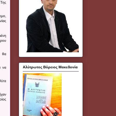
 Της
εμο,
νίας
μένη
έρου
α θα
Αλύτρωτος Βόρειος Μακεδονία
α να
Ούτε
ίχαν
οίος