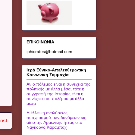
ΕΠΙΚΟΙΝΩΝΙΑ
iphicrates@hotmail.com
Ιερά Εθνικο-Απελευθερωτική
Κοινωνική Συμμαχία
Αν ο πόλεμος είναι η συνέχεια της
πολιτικής με άλλα μέσα, τότε η
συγγραφή της Ιστορίας είναι η
συνέχεια του πολέμου με άλλα
μέσα
Η έλλειψη αναλύσεως
συσχετισμού των δυνάμεων ως
ost
αίτιο της Αρμενικής ήττας στο
Ναγκόρνο Καραμπάχ