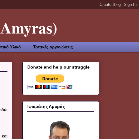
Amyras)
τικό Υλικό
Τοπικές οργανώσεις
Donate and help our struggle
Ιφικράτης Αμυράς
 εδώ
 και