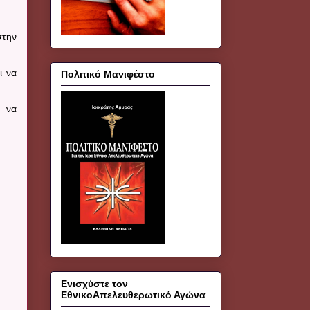
στην
ι να
Πολιτικό Μανιφέστο
ε να
Ενισχύστε τον
ΕθνικοΑπελευθερωτικό Αγώνα