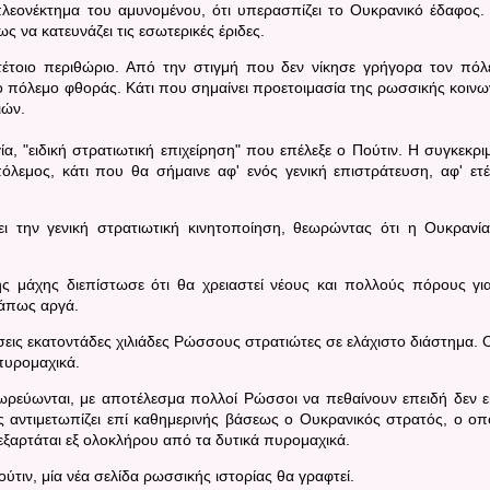
πλεονέκτημα του αμυνομένου, ότι υπερασπίζει το Ουκρανικό έδαφος.
ως να κατευνάζει τις εσωτερικές έριδες.
τέτοιο περιθώριο. Από την στιγμή που δεν νίκησε γρήγορα τον πόλ
ο πόλεμο φθοράς. Κάτι που σημαίνει προετοιμασία της ρωσσικής κοινω
ιών.
, "ειδική στρατιωτική επιχείρηση" που επέλεξε ο Πούτιν. Η συγκεκρι
όλεμος, κάτι που θα σήμαινε αφ' ενός γενική επιστράτευση, αφ' ετ
ι την γενική στρατιωτική κινητοποίηση, θεωρώντας ότι η Ουκρανί
ς μάχης διεπίστωσε ότι θα χρειαστεί νέους και πολλούς πόρους γι
κάπως αργά.
σεις εκατοντάδες χιλιάδες Ρώσσους στρατιώτες σε ελάχιστο διάστημα. 
 πυρομαχικά.
ρεύωνται, με αποτέλεσμα πολλοί Ρώσσοι να πεθαίνουν επειδή δεν ε
ς αντιμετωπίζει επί καθημερινής βάσεως ο Ουκρανικός στρατός, ο οπ
εξαρτάται εξ ολοκλήρου από τα δυτικά πυρομαχικά.
ούτιν, μία νέα σελίδα ρωσσικής ιστορίας θα γραφτεί.