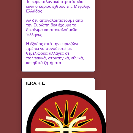
Το ευρωατλαντικό στρατόπεδο
είναι ο κύριος εχθρός της Μεγάλης
Ελλάδος
Αν δεν απογαλακτιστούμε από
την Ευρώπη δεν έχουμε το
δικαίωμα να αποκαλούμεθα
Έλληνες
Η έξοδος από την ευρωζώνη
πρέπει να συνοδευτεί με
θεμελιώδεις αλλαγές σε
πολιτειακά, στρατηγικά, εθνικά,
και ηθικά ζητήματα
ΙΕΡ.Α.Κ.Σ.