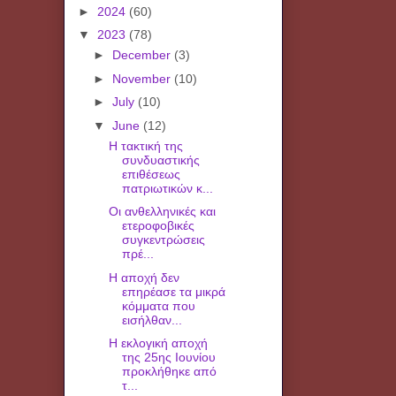
►
2024
(60)
▼
2023
(78)
►
December
(3)
►
November
(10)
►
July
(10)
▼
June
(12)
Η τακτική της
συνδυαστικής
επιθέσεως
πατριωτικών κ...
Οι ανθελληνικές και
ετεροφοβικές
συγκεντρώσεις
πρέ...
Η αποχή δεν
επηρέασε τα μικρά
κόμματα που
εισήλθαν...
Η εκλογική αποχή
της 25ης Ιουνίου
προκλήθηκε από
τ...