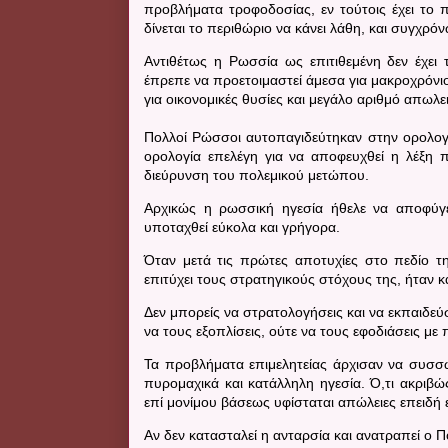
προβλήματα τροφοδοσίας, εν τούτοις έχει το 
δίνεται το περιθώριο να κάνει λάθη, και συγχρόν
Αντιθέτως η Ρωσσία ως επιτιθεμένη δεν έχει 
έπρεπε να προετοιμαστεί άμεσα για μακροχρόνι
για οικονομικές θυσίες και μεγάλο αριθμό απωλε
Πολλοί Ρώσσοι αυτοπαγιδεύτηκαν στην ορολογία
ορολογία επελέγη για να αποφευχθεί η λέξη π
διεύρυνση του πολεμικού μετώπου.
Αρχικώς η ρωσσική ηγεσία ήθελε να αποφύγε
υποταχθεί εύκολα και γρήγορα.
Όταν μετά τις πρώτες αποτυχίες στο πεδίο τη
επιτύχει τους στρατηγικούς στόχους της, ήταν 
Δεν μπορείς να στρατολογήσεις και να εκπαιδεύ
να τους εξοπλίσεις, ούτε να τους εφοδιάσεις με
Τα προβλήματα επιμελητείας άρχισαν να συσσω
πυρομαχικά και κατάλληλη ηγεσία. Ό,τι ακριβώ
επί μονίμου βάσεως υφίσταται απώλειες επειδή 
Αν δεν κατασταλεί η ανταρσία και ανατραπεί ο Π