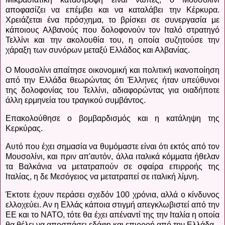
αποφασίζει να επέμβει και να καταλάβει την Κέρκυρα.
Χρειάζεται ένα πρόσχημα, το βρίσκει σε συνεργασία με
κάποιους Αλβανούς που δολοφονούν τον Ιταλό στρατηγό
Τελλίνι και την ακολουθία του, η οποία συζητούσε την
χάραξη των συνόρων μεταξύ Ελλάδος και Αλβανίας.
Ο Μουσολίνι απαίτησε οικονομική και πολιτική ικανοποίηση
από την Ελλάδα θεωρώντας ότι Έλληνες ήταν υπεύθυνοι
της δολοφονίας του Τελλίνι, αδιαφορώντας για οιαδήποτε
άλλη ερμηνεία του τραγικού συμβάντος.
Επακολούθησε ο βομβαρδισμός και η κατάληψη της
Κερκύρας.
Αυτό που έχει σημασία να θυμόμαστε είναι ότι εκτός από τον
Μουσολίνι, και πριν απ'αυτόν, άλλα ιταλικά κόμματα ήθελαν
τα Βαλκάνια να μετατραπούν σε σφαίρα επιρροής της
Ιταλίας, η δε Μεσόγειος να μετατραπεί σε ιταλική λίμνη.
Έκτοτε έχουν περάσει σχεδόν 100 χρόνια, αλλά ο κίνδυνος
ελλοχεύει. Αν η Ελλάς κάποια στιγμή απεγκλωβιστεί από την
ΕΕ και το ΝΑΤΟ, τότε θα έχει απέναντί της την Ιταλία η οποία
θα θέλει να αποσπάσει εδάφη και επιρροή από την Ελλάδα.