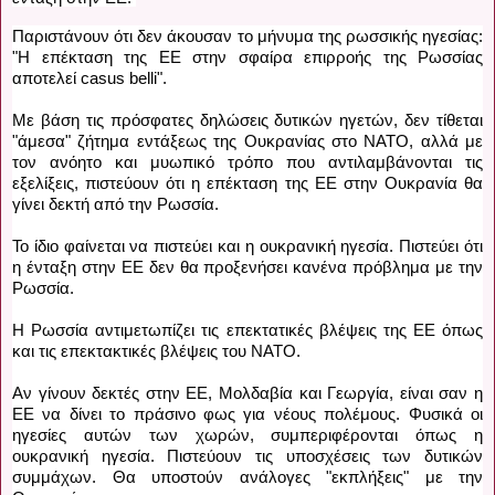
Παριστάνουν ότι δεν άκουσαν το μήνυμα της ρωσσικής ηγεσίας: 
"Η επέκταση της ΕΕ στην σφαίρα επιρροής της Ρωσσίας 
αποτελεί casus belli".
Με βάση τις πρόσφατες δηλώσεις δυτικών ηγετών, δεν τίθεται 
"άμεσα" ζήτημα εντάξεως της Ουκρανίας στο ΝΑΤΟ, αλλά με 
τον ανόητο και μυωπικό τρόπο που αντιλαμβάνονται τις 
εξελίξεις, πιστεύουν ότι η επέκταση της ΕΕ στην Ουκρανία θα 
γίνει δεκτή από την Ρωσσία. 
Το ίδιο φαίνεται να πιστεύει και η ουκρανική ηγεσία. Πιστεύει ότι 
η ένταξη στην ΕΕ δεν θα προξενήσει κανένα πρόβλημα με την 
Ρωσσία.  
Η Ρωσσία αντιμετωπίζει τις επεκτατικές βλέψεις της ΕΕ όπως 
και τις επεκτακτικές βλέψεις του ΝΑΤΟ.
Αν γίνουν δεκτές στην ΕΕ, Μολδαβία και Γεωργία, είναι σαν η 
ΕΕ να δίνει το πράσινο φως για νέους πολέμους. Φυσικά οι 
ηγεσίες αυτών των χωρών, συμπεριφέρονται όπως η 
ουκρανική ηγεσία. Πιστεύουν τις υποσχέσεις των δυτικών 
συμμάχων. Θα υποστούν ανάλογες "εκπλήξεις" με την 