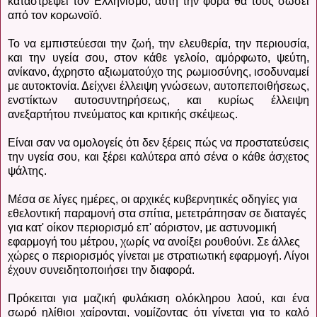
καταστρέψει τον Ελληνισμό, αυτή την φορά θα τους σώσει
από τον κορωνοϊό.
Το να εμπιστεύεσαι την ζωή, την ελευθερία, την περιουσία,
και την υγεία σου, στον κάθε γελοίο, αμόρφωτο, ψεύτη,
ανίκανο, άχρηστο αξιωματούχο της ρωμιοσύνης, ισοδυναμεί
με αυτοκτονία. Δείχνει έλλειψη γνώσεων, αυτοπεποιθήσεως,
ενστίκτων αυτοσυντηρήσεως, και κυρίως έλλειψη
ανεξαρτήτου πνεύματος και κριτικής σκέψεως.
Είναι σαν να ομολογείς ότι δεν ξέρεις πώς να προστατεύσεις
την υγεία σου, και ξέρει καλύτερα από σένα ο κάθε άσχετος
ψάλτης.
Μέσα σε λίγες ημέρες, οι αρχικές κυβερνητικές οδηγίες για
εθελοντική παραμονή στα σπίτια, μετετράπησαν σε διαταγές
για κατ' οίκον περιορισμό επ' αόριστον, με αστυνομική
εφαρμογή του μέτρου, χωρίς να ανοίξει ρουθούνι. Σε άλλες
χώρες ο περιορισμός γίνεται με στρατιωτική εφαρμογή. Λίγοι
έχουν συνειδητοποιήσει την διαφορά.
Πρόκειται για μαζική φυλάκιση ολόκληρου λαού, και ένα
σωρό ηλίθιοι χαίρονται, νομίζοντας ότι γίνεται για το καλό