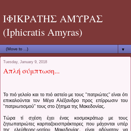
ΙΦΙΚΡΑΤΗΣ ΑΜΥΡΑΣ
(Iphicratis Amyras)
▼
Tuesday, January 9, 2018
Απλή σύμπτωση...
Το πιό γελοίο και το πιό αστείο με τους "πατριώτες" είναι ότι
επικαλούνται τον Μέγα Αλέξανδρο προς επίρρωσιν του
"πατριωτισμού" τους στο ζήτημα της Μακεδονίας.
Τώρα τί σχέση έχει ένας κοσμοκράτωρ με τους
ζητωπατριώτες καρπαζοεισπράκτορες που μάχονται υπέρ
της ελεύθερης-νοτίου Μακεδονίας, είναι αδύνατον να