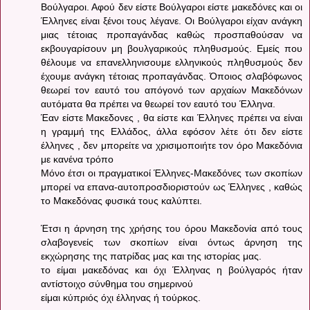
Βούλγαροι. Αφού δεν είστε Βούλγαροι είστε μακεδόνες και οι
Έλληνες είναι ξένοι τους λέγανε. Οι Βούλγαροι είχαν ανάγκη
μιας τέτοιας προπαγάνδας καθώς προσπαθούσαν να
εκβουγαρίσουν μη βουλγαρικούς πληθυσμούς. Εμείς που
θέλουμε να επανελληνισουμε ελληνικούς πληθυσμούς δεν
έχουμε ανάγκη τέτοιας προπαγάνδας. Όποιος σλαβόφωνος
θεωρεί τον εαυτό του απόγονό των αρχαίων Μακεδόνων
αυτόματα θα πρέπει να θεωρεί τον εαυτό του Έλληνα.
Έαν είστε Μακεδονες , θα είστε και Έλληνες πρέπει να είναι
η γραμμή της Ελλάδος, άλλα εφόσον λέτε ότι δεν είστε
έλληνες , δεν μπορείτε να χρισιμοποιήτε τον όρο Μακεδόνια
με κανένα τρόπο
Μόνο έτσι οι πραγματικοί Έλληνες-Μακεδόνες των σκοπίων
μπορεί να επανα-αυτοπροσδιοριστούν ως Έλληνες , καθώς
το Μακεδόνας φυσικά τους καλύπτει.
Έτσι η άρνηση της χρήσης του όρου Μακεδονία από τους
σλαβογενείς των σκοπίων είναι όντως άρνηση της
εκχώρησης της πατρίδας μας και της ιστορίας μας.
το είμαι μακεδόνας και όχι Έλληνας η βούλγαρός ήταν
αντίστοιχο σύνθημα του σημερινού
είμαι κύπριός όχι έλληνας ή τούρκος.