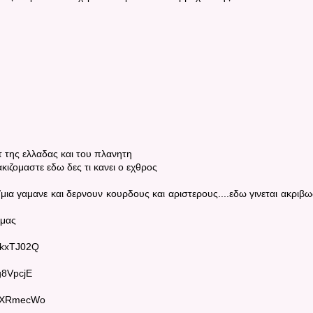
τ της ελλαδας και του πλανητη
κιζομαστε εδω δες τι κανει ο εχθρος
/μια γαμανε και δερνουν κουρδους και αριστερους....εδω γινεται ακριβω
 μας
8kxTJ02Q
g8VpcjE
5cXRmecWo