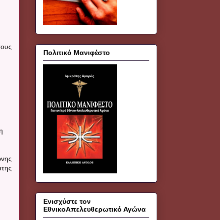
τους
Πολιτικό Μανιφέστο
η
ρνης
υτης
Ενισχύστε τον
ΕθνικοΑπελευθερωτικό Αγώνα