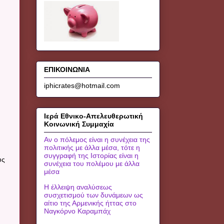
ΕΠΙΚΟΙΝΩΝΙΑ
iphicrates@hotmail.com
Ιερά Εθνικο-Απελευθερωτική
Κοινωνική Συμμαχία
Αν ο πόλεμος είναι η συνέχεια της
πολιτικής με άλλα μέσα, τότε η
συγγραφή της Ιστορίας είναι η
υς
συνέχεια του πολέμου με άλλα
μέσα
Η έλλειψη αναλύσεως
συσχετισμού των δυνάμεων ως
αίτιο της Αρμενικής ήττας στο
Ναγκόρνο Καραμπάχ