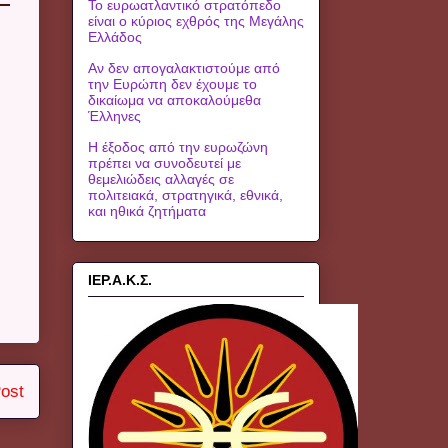
Το ευρωατλαντικό στρατόπεδο
είναι ο κύριος εχθρός της Μεγάλης
Ελλάδος
Αν δεν απογαλακτιστούμε από
την Ευρώπη δεν έχουμε το
δικαίωμα να αποκαλούμεθα
Έλληνες
Η έξοδος από την ευρωζώνη
πρέπει να συνοδευτεί με
θεμελιώδεις αλλαγές σε
πολιτειακά, στρατηγικά, εθνικά,
και ηθικά ζητήματα
ΙΕΡ.Α.Κ.Σ.
ost