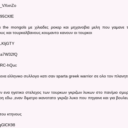
o_VXxnZo
695CKfE
 the mongols με χιλιαδες ροκερ και μηχανοβια μελη που γαμανε 
ους και τουρκαλβανους.κουμαντο κανουν οι τουρκοι
MLKIjGTY
voa7W32fQ
ReRC-hQuc
 ενα ελληνικο συλλογο κατι σαν sparta greek warrior σε ολο τον πλανητ
αν ενα ηγετικο στελεχος των τουρκων γκριζων λυκων στο παν/μιο σμυ
αρη εδω ,εναν διμετρο ικανοτατο γκριζο λυκο που πηγαινε και για βουλε
 του κτηνους
FgGlCK98