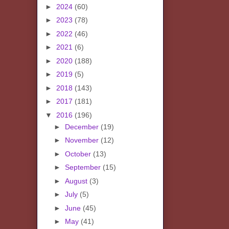
►
2024
(60)
►
2023
(78)
►
2022
(46)
►
2021
(6)
►
2020
(188)
►
2019
(5)
►
2018
(143)
►
2017
(181)
▼
2016
(196)
►
December
(19)
►
November
(12)
►
October
(13)
►
September
(15)
►
August
(3)
►
July
(5)
►
June
(45)
►
May
(41)