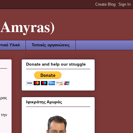
Amyras)
τικό Υλικό
Τοπικές οργανώσεις
Donate and help our struggle
ύρας
Ιφικράτης Αμυράς
 την