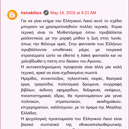
heiraklitos
May 14, 2015 at 9:21 AM
Για να γίνει κτήμα του Ελληνικού Λαού αυτό το σχέδιο
μπορούν να χρησιμοποιηθούν πολλές τεχνικές. Κύρια
τεχνική είναι το Μυθιστόρημα όπου προβάλλεται
μελλοντικώς με την μορφή μύθου η ζωή στην Ιωνία,
όπως την θέλουμε εμείς. Στην φαντασία των Ελλήνων
προβάλλονται υποθετικές μάχες με τουρκικά
στρατεύματα ώστε να εθιστεί η λαϊκή φαντασία και να
χαλυβδωθεί η πίστη στο δίκαιον του Αγώνος.
Η αυτοεκπληρούμενη προφητεία είναι άλλη μία καλή
τεχνική, αρκεί να είναι σχεδιασμένη σωστά.
Ημερίδες, συνεντεύξεις, τηλεοπτικές σειρές, θεατρικά
έργα, τραγούδια, πολιτισμικά δρώμενα, συγγραφή
βιβλίων, έκδοση εφημερίδων, δεξαμενές σκέψεως,
πανεπιστημιακές έδρες, θα προετοιμάσουν μία γενιά
πολιτικών, στρατιωτικών, ακαδημαϊκών,
επιχειρηματιών, καλλιτεχνών, με το όραμα της Μεγάλης
Ελλάδος.
Η ψυχολογική προετοιμασία του Ελληνικού Λαού είναι
βασικό συστατικό της εθνικοαπελευθερωτικής