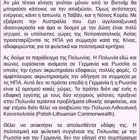
Αν μία τέτοια κίνηση γινόταν μόνον από το Βιετνάμ θα
μπορούσε κάποιος να την απαξιώσει. Όμως αντίστοιχες
ενέργειες κάνει η Ιαπωνία, η Ταϊβάν, και η Νότιος Κορέα. Με
εξαίρεση την Αυστραλία που έχει αγγλοσαξωνική
ιδιοσυγκρασία και άρα οι δεσμοί με την Δύση είναι πολύ
ισχυροί, οι υπόλοιπες χώρες της Νοτιοανατολικής Ασίας
προσεταιρίζονται τις ΗΠΑ για συμμαχία κατά της Κίνας,
αδιαφορώντας για τα φυλετικά και πολιτισμικά κριτήρια.
Ας δούμε το παράδειγμα της Πολωνίας. Η Πολωνία εδώ και
αιώνες ευρίσκεται ανάμεσα σε Γερμανία και Ρωσσία οι
οποίες την έχουν ακρωτηριάσει εδαφικώς πολλές φορές. Ο
αμφίπλευρος ακρωτηριασμός την οδήγησε σε συμμαχία με
τις ΗΠΑ. Αυτό δεν το πράττει επειδή η Γερμανία ή η Ρωσσία
είναι εξ ορισμού κακές χώρες. Το πράττει διότι αφ’ ενός η
εδαφική εγγύτης με τους δύο ισχυρούς γείτονες προξενεί
στην Πολωνία τεράστια προβλήματα εθνικής ασφαλείας, και
αφ’ ετέρου διότι θέλει να αναβιώσει την Πολωνο-Λιθουανική
Κοινοπολιτεία (
Polish
-
Lithuanian Commonwealth
).
Θέλει να ανακτήσει τα απολεσθέντα εδάφη της. Η
πολιτισμική και φυλετική συγγένεια της Πολωνίας με την
Ρωσσία και την Γερμανία, δεν την οδηγεί στο συμπέρασμα