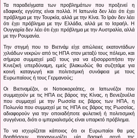
Τα παραδείγματα των προβλημάτων που προξενεί η
εδαφικής εγγύτης είναι πολλά. Η Ιαπωνία δεν λέει ότι έχει
πρόβλημα με την Τουρκία, αλλά με την Κίνα. Το Ιράν δεν λέει
ότι έχει πρόβλημα με την Ελλάδα, αλλά με το Ισραήλ. Η
Ουγγαρία δεν λέει ότι έχει πρόβλημα με την Αυστραλία, αλλά
με την Ρουμανία.
Την στιγμή που το Βιετνάμ είχε απώλειες εκατοντάδων
χιλιάδων νεκρών από τις ΗΠΑ στον μεταξύ τους πόλεμο, και
σήμερα συμμαχεί μαζί τους για να εξισορροπήσει την
Κινεζική υπερδύναμη, εμείς βλακωδώς θα συζητάμε για
κοινή καταγωγή και πολιτισμική συνάφεια με τους
Ευρωπαίους ή τους Γερμανούς;
Οι Βιετναμέζοι, οι Νοτιοκορεάτες, οι Ιαπωνέζοι που
συμμαχούν με τις ΗΠΑ εις βάρος της Κίνας, η Βενεζουέλα
που συμμαχεί με την Ρωσσία εις βάρος των ΗΠΑ, η
Πολωνία που συμμαχεί με τις ΗΠΑ εις βάρος της Ρωσσίας,
αδιαφορούν για την οποιαδήποτε φυλετική ή πολιτισμική
συγγένεια, διότι ο ιμπεριαλισμός είναι υπαρκτό πρόβλημα.
Το να ισχυρίζεται κάποιος ότι οι Ευρωπαίοι θα μας
βοηθήσουν, παραγνωρίζει μία βασική αρχή της