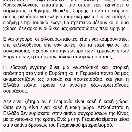
Κοινωνιολογικής επιστήμης, την οποία είχε εξηγήσει ο
αείμνηστος καθηγητής Νεοκλής Σαρρής όταν αποστόμωνε
όσους μιλούσαν για ελληνο-τουρκική φιλία. Για να υπάρξει
ειρήνη με την Τουρκία, έλεγε, θα πρέπει να θέλουν και οι δύο
χώρες, δεν αρκούν οι δικές μας φαντασιώσεις περί ειρήνης.
Είναι σίγουροι οι φιλοευρωπαϊστές, είτε είναι κομμουνιστές,
είτε φιλελεύθεροι, είτε εθνικιστές, ότι τα περί φιλίας και
συνεργασίας ισχύουν από την πλευρά των Γερμανών ή των
Ευρωπαίων, ή υπάρχουν μόνον στην φαντασία τους;
Η εδαφική εγγύτης δίνει μία γεωπολιτική και ιστορική
απάντηση στο γιατί η Ευρώπη και η Γερμανία πάντα θα μας
αντιμετωπίζουν ως αποικία και προτεκτοράτο, και γιατί η
Ελλάδα πάντα πρέπει να αναζητά εξω-ευρωπαϊκούς
συμμάχους.
Δεν είναι ζήτημα αν η Γερμανία είναι καλή ή κακή χώρα.
Ούτε αν η Κίνα είναι καλή ή κακή χώρα. Απλούστατα η
Ελλάδα δεν ευρίσκεται στην ακτίνα συγκρούσεων της Κίνας
με τα γειτονικά της κράτη. Ενώ με την Γερμανία είμαστε μέσα
στην ακτίνα δράσεως του Γερμανικού ιμπεριαλισμού.