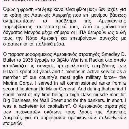
Όμως η φράση «οι Αμερικανοί είναι φίλοι μας» δεν ισχύει για
τα κράτη της Λατινικής Αμερικής που επί μονίμου βάσεως
αντιμετωπίζουν το πρόβλημα της Αμερικανικής
παρεμβάσεως στα εσωτερικά τους. Από τα χρόνια του
δόγματος Μονρόε μέχρι σήμερα οι ΗΠΑ θεωρούν ως αυλή
τους την Νότιο Αμερική και επεμβαίνουν συνεχώς με
στρατιωτικά και πολιτικά μέσα.
Ο
παρασημοφορημένος
Αμερικανός
στρατηγός
Smedley D.
Butler
το
1935
έγραψε
το
βιβλίο
War is a Racket
στο
οποίο
καταδικάζει
τις
συνεχείς
ιμπεριαλιστικές
επεμβάσεις
των
ΗΠΑ
: “I spent 33 years and 4 months in active service as a
member of our country's most agile military force-- the
Marine Corps.
I served in all commissioned ranks from a
second lieutenant to Major-General. And during that period I
spent most of my time being a high-class muscle man for
Big Business, for Wall Street and for the bankers. In short, I
was a racketeer for capitalism”. Ο Αμερικανός στρατηγός
των πεζοναυτών σκότωνε τους λαούς της Λατινικής
Αμερικής για τα συμφέροντα αμερικανικών πολυεθνικών
εταιρειών.