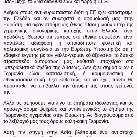
μας» μέχρι το «Να διαλυθεί εδώ και τώρα η ΕΕ».
Ανήκω στους αντι-ευρωπαϊστές διότι η ΕΕ έχει καταστρέψει
την Ελλάδα και αν συνεχιστεί η αφομοίωσή μας στην
Ευρώπη, θα αφανιστούμε ως έθνος. Όσοι μιλούν υπέρ της
γερμανικής οικονομικής κατοχής στην Ελλάδα είναι
προδότες. Θεωρώ ότι εμπρός στο εθνικό συμφέρον, είναι
παντελώς αδιάφορη η οποιαδήποτε φυλετική και
πολιτισμική συγγένεια με την Ευρώπη. Υποστηρίζω ότι η
εδαφική εγγύτης με τον γαλλο-γερμανικό άξονα και το δυτικό
στρατόπεδο αυτομάτως μας καθιστά υποχείριο στα
ιμπεριαλιστικά σχέδια της Δύσεως. Δεν έχει σημασία αν η
Γερμανία είναι καπιταλιστική, ή κομμουνιστική, ή
εθνικοσοσιαλιστική. Ό,τι καθεστώς και να έχει, πάντα θα
προσπαθεί να επιβάλλει την άποψή της στους γείτονές
της.
Αλλά ας αφήσουμε για λίγο τα ζητήματα ιδεολογίας και ας
προσεγγίσουμε ψυχρώς και αντικειμενικώς το ζήτημα της
Γερμανικής ηγεμονίας στην Ευρώπη. Ας διαγράψουμε από
το λεξιλόγιό μας τους όρους καλή-κακή Γερμανία.
Αυτή την στιγμή στην Ασία βλέπουμε ένα αντίστοιχο