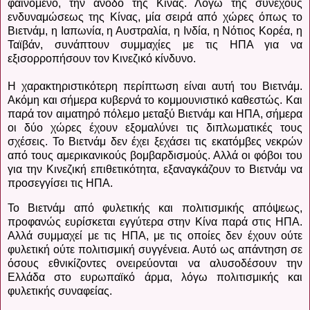
φαινόμενο, την άνοδο της Κίνας. Λόγω της συνεχούς
ενδυναμώσεως της Κίνας, μία σειρά από χώρες όπως το
Βιετνάμ, η Ιαπωνία, η Αυστραλία, η Ινδία, η Νότιος Κορέα, η
Ταϊβάν, συνάπτουν συμμαχίες με τις ΗΠΑ για να
εξισορροπήσουν τον Κινεζικό κίνδυνο.
Η χαρακτηριστικότερη περίπτωση είναι αυτή του Βιετνάμ.
Ακόμη και σήμερα κυβερνά το κομμουνιστικό καθεστώς. Και
παρά τον αιματηρό πόλεμο μεταξύ Βιετνάμ και ΗΠΑ, σήμερα
οι δύο χώρες έχουν εξομαλύνει τις διπλωματικές τους
σχέσεις. Το Βιετνάμ δεν έχει ξεχάσει τις εκατόμβες νεκρών
από τους αμερικανικούς βομβαρδισμούς. Αλλά οι φόβοι του
για την Κινεζική επιθετικότητα, εξαναγκάζουν το Βιετνάμ να
προσεγγίσει τις ΗΠΑ.
Το Βιετνάμ από φυλετικής και πολιτισμικής απόψεως,
προφανώς ευρίσκεται εγγύτερα στην Κίνα παρά στις ΗΠΑ.
Αλλά συμμαχεί με τις ΗΠΑ, με τις οποίες δεν έχουν ούτε
φυλετική ούτε πολιτισμική συγγένεια. Αυτό ως απάντηση σε
όσους εθνικίζοντες ονειρεύονται να αλυσοδέσουν την
Ελλάδα στο ευρωπαϊκό άρμα, λόγω πολιτισμικής και
φυλετικής συναφείας.