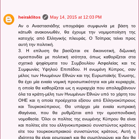
heiraklitos
May 14, 2015 at 12:03 PM
Αν ο Αναστασιάδης υπογράψει συμφωνία με βάση το
κάτωθι ανακοινωθέν, θα έχουμε την νομιμοποίηση της
κατοχής από Ελληνικής πλευράς. Ο Τσίπρας τείνει προς
αυτή την πολιτική.
3. Η επίλυση θα βασίζεται σε δικοινοτική, διζωνική
ομοσπονδία με πολιτική ισότητα, όπως καθορίζεται στα
σχετικά ψηφίσματα του Συμβουλίου Ασφαλείας και τις
Συμφωνίες Υψηλού Επιπέδου. Η ενωμένη Κύπρος, σαν
μέλος των Ηνωμένων Εθνών και της Ευρωπαϊκής Ένωσης,
θα έχει μία ενιαία νομική προσωπικότητα και μία κυριαρχία,
η οποία θα καθορίζεται ως η κυριαρχία που απολαμβάνουν
όλα τα κράτη-μέλη των Ηνωμένων Εθνών υπό το χάρτη του
ΟΗΕ και η οποία προέρχεται εξίσου από Ελληνοκύπριους
και Τουρκοκύπριους. Θα υπάρχει μία ενιαία κυπριακή
ιθαγένεια, που θα ρυθμίζεται από την ομοσπονδιακή
νομοθεσία. Όλοι οι πολίτες της ενωμένης Κύπρου θα είναι
και πολίτες είτε του ελληνοκυπριακού συνιστώντος κράτους
είτε του τουρκοκυπριακού συνιστώντος κράτους. Αυτή η
ιδιότητα θα είναι εσωτερική και θα συμπληρώνει και δεν θα