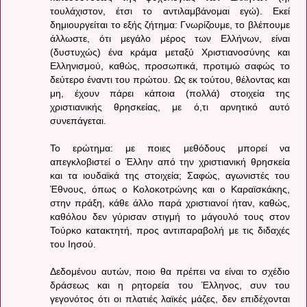
τουλάχιστον, έτσι το αντιλαμβάνομαι εγώ). Εκεί
δημιουργείται το εξής ζήτημα: Γνωρίζουμε, το βλέπουμε
άλλωστε, ότι μεγάλο μέρος των Ελλήνων, είναι
(δυστυχώς) ένα κράμα μεταξύ Χριστιανοσύνης και
Ελληνισμού, καθώς, προσωπικά, προτιμώ σαφώς το
δεύτερο έναντι του πρώτου. Ως εκ τούτου, θέλοντας και
μη, έχουν πάρει κάποια (πολλά) στοιχεία της
χριστιανικής θρησκείας, με ό,τι αρνητικό αυτό
συνεπάγεται.
Το ερώτημα: με ποιες μεθόδους μπορεί να
απεγκλοβιστεί ο Έλλην από την χριστιανική θρησκεία
και τα ιουδαϊκά της στοιχεία; Σαφώς, αγωνιστές του
Έθνους, όπως ο Κολοκοτρώνης και ο Καραϊσκάκης,
στην πράξη, κάθε άλλο παρά χριστιανοί ήταν, καθώς,
καθόλου δεν γύρισαν στιγμή το μάγουλό τους στον
Τούρκο κατακτητή, προς αντιπαραβολή με τις διδαχές
του Ιησού.
Δεδομένου αυτών, ποιο θα πρέπει να είναι το σχέδιο
δράσεως και η ρητορεία του Έλληνος, συν του
γεγονότος ότι οι πλατιές λαϊκές μάζες, δεν επιδέχονται