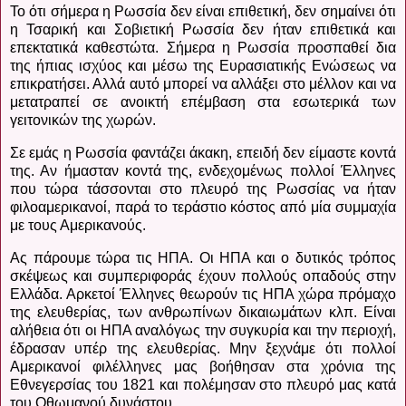
Το ότι σήμερα η Ρωσσία δεν είναι επιθετική, δεν σημαίνει ότι
η Τσαρική και Σοβιετική Ρωσσία δεν ήταν επιθετικά και
επεκτατικά καθεστώτα. Σήμερα η Ρωσσία προσπαθεί δια
της ήπιας ισχύος και μέσω της Ευρασιατικής Ενώσεως να
επικρατήσει. Αλλά αυτό μπορεί να αλλάξει στο μέλλον και να
μετατραπεί σε ανοικτή επέμβαση στα εσωτερικά των
γειτονικών της χωρών.
Σε εμάς η Ρωσσία φαντάζει άκακη, επειδή δεν είμαστε κοντά
της. Αν ήμασταν κοντά της, ενδεχομένως πολλοί Έλληνες
που τώρα τάσσονται στο πλευρό της Ρωσσίας να ήταν
φιλοαμερικανοί, παρά το τεράστιο κόστος από μία συμμαχία
με τους Αμερικανούς.
Ας πάρουμε τώρα τις ΗΠΑ. Οι ΗΠΑ και ο δυτικός τρόπος
σκέψεως και συμπεριφοράς έχουν πολλούς οπαδούς στην
Ελλάδα. Αρκετοί Έλληνες θεωρούν τις ΗΠΑ χώρα πρόμαχο
της ελευθερίας, των ανθρωπίνων δικαιωμάτων κλπ. Είναι
αλήθεια ότι οι ΗΠΑ αναλόγως την συγκυρία και την περιοχή,
έδρασαν υπέρ της ελευθερίας. Μην ξεχνάμε ότι πολλοί
Αμερικανοί φιλέλληνες μας βοήθησαν στα χρόνια της
Εθνεγερσίας του 1821 και πολέμησαν στο πλευρό μας κατά
του Οθωμανού δυνάστου.