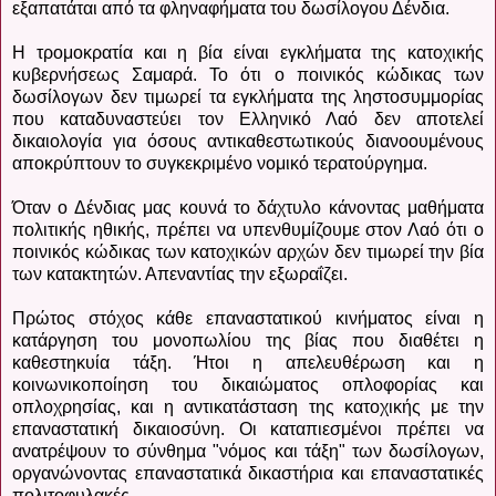
εξαπατάται από τα φληναφήματα του δωσίλογου Δένδια.
Η τρομοκρατία και η βία είναι εγκλήματα της κατοχικής
κυβερνήσεως Σαμαρά. Το ότι ο ποινικός κώδικας των
δωσίλογων δεν τιμωρεί τα εγκλήματα της ληστοσυμμορίας
που καταδυναστεύει τον Ελληνικό Λαό δεν αποτελεί
δικαιολογία για όσους αντικαθεστωτικούς διανοουμένους
αποκρύπτουν το συγκεκριμένο νομικό τερατούργημα.
Όταν ο Δένδιας μας κουνά το δάχτυλο κάνοντας μαθήματα
πολιτικής ηθικής, πρέπει να υπενθυμίζουμε στον Λαό ότι ο
ποινικός κώδικας των κατοχικών αρχών δεν τιμωρεί την βία
των κατακτητών. Απεναντίας την εξωραΐζει.
Πρώτος στόχος κάθε επαναστατικού κινήματος είναι η
κατάργηση του μονοπωλίου της βίας που διαθέτει η
καθεστηκυία τάξη. Ήτοι η απελευθέρωση και η
κοινωνικοποίηση του δικαιώματος οπλοφορίας και
οπλοχρησίας, και η αντικατάσταση της κατοχικής με την
επαναστατική δικαιοσύνη. Οι καταπιεσμένοι πρέπει να
ανατρέψουν το σύνθημα "νόμος και τάξη" των δωσίλογων,
οργανώνοντας επαναστατικά δικαστήρια και επαναστατικές
πολιτοφυλακές.