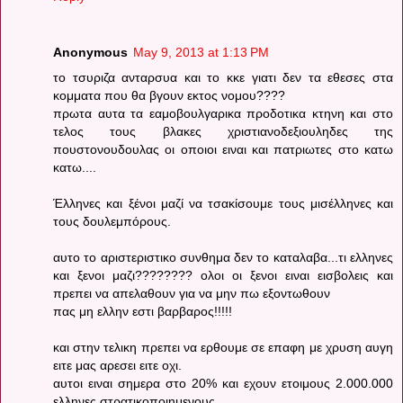
Anonymous
May 9, 2013 at 1:13 PM
το τσυριζα ανταρσυα και το κκε γιατι δεν τα εθεσες στα
κομματα που θα βγουν εκτος νομου????
πρωτα αυτα τα εαμοβουλγαρικα προδοτικα κτηνη και στο
τελος τους βλακες χριστιανοδεξιουληδες της
πουστονουδουλας οι οποιοι ειναι και πατριωτες στο κατω
κατω....
Έλληνες και ξένοι μαζί να τσακίσουμε τους μισέλληνες και
τους δουλεμπόρους.
αυτο το αριστεριστικο συνθημα δεν το καταλαβα...τι ελληνες
και ξενοι μαζι???????? ολοι οι ξενοι ειναι εισβολεις και
πρεπει να απελαθουν για να μην πω εξοντωθουν
πας μη ελλην εστι βαρβαρος!!!!!
και στην τελικη πρεπει να ερθουμε σε επαφη με χρυση αυγη
ειτε μας αρεσει ειτε οχι.
αυτοι ειναι σημερα στο 20% και εχουν ετοιμους 2.000.000
ελληνες στρατικοποιημενους.