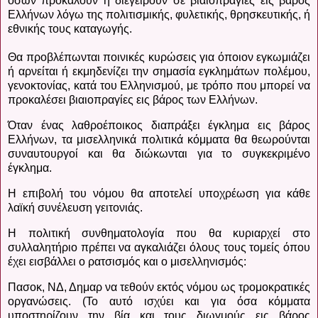
όσων προκαλούν ή διεγείρουν σε βιαιοπραγίες εις βάρος
Ελλήνων λόγω της πολιτισμικής, φυλετικής, θρησκευτικής, ή
εθνικής τους καταγωγής.
Θα προβλέπωνται ποινικές κυρώσεις για όποιον εγκωμιάζει
ή αρνείται ή εκμηδενίζει την σημασία εγκλημάτων πολέμου,
γενοκτονίας, κατά του Ελληνισμού, με τρόπο που μπορεί να
προκαλέσει βιαιοπραγίες εις βάρος των Ελλήνων.
Όταν ένας λαθροέποικος διαπράξει έγκλημα εις βάρος
Ελλήνων, τα μισελληνικά πολιτικά κόμματα θα θεωρούνται
συναυτουργοί και θα διώκωνται για το συγκεκριμένο
έγκλημα.
Η επιβολή του νόμου θα αποτελεί υποχρέωση για κάθε
λαϊκή συνέλευση γειτονιάς.
Η πολιτική συνθηματολογία που θα κυριαρχεί στο
συλλαλητήριο πρέπει να αγκαλιάζει όλους τους τομείς όπου
έχει εισβάλλει ο ρατσισμός και ο μισελληνισμός:
Πασοκ, ΝΔ, Δημαρ να τεθούν εκτός νόμου ως τρομοκρατικές
οργανώσεις. (Το αυτό ισχύει και για όσα κόμματα
υποστηρίζουν την βία και τους διωγμούς εις βάρος