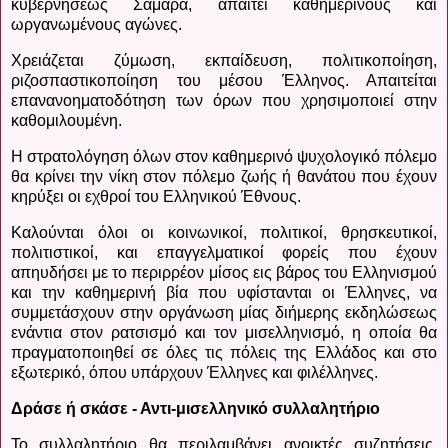
κυβερνήσεως Σαμαρά, απαιτεί καθημερινούς και
ωργανωμένους αγώνες.
Χρειάζεται ζύμωση, εκπαίδευση, πολιτικοποίηση,
ριζοσπαστικοποίηση του μέσου Έλληνος. Απαιτείται
επανανοηματοδότηση των όρων που χρησιμοποιεί στην
καθομιλουμένη.
Η στρατολόγηση όλων στον καθημερινό ψυχολογικό πόλεμο
θα κρίνει την νίκη στον πόλεμο ζωής ή θανάτου που έχουν
κηρύξει οι εχθροί του Ελληνικού Έθνους.
Καλούνται όλοι οι κοινωνικοί, πολιτικοί, θρησκευτικοί,
πολιτιστικοί, και επαγγελματικοί φορείς που έχουν
απηυδήσει με το περιρρέον μίσος εις βάρος του Ελληνισμού
και την καθημερινή βία που υφίστανται οι Έλληνες, να
συμμετάσχουν στην οργάνωση μίας διήμερης εκδηλώσεως
ενάντια στον ρατσισμό και τον μισελληνισμό, η οποία θα
πραγματοποιηθεί σε όλες τις πόλεις της Ελλάδος και στο
εξωτερικό, όπου υπάρχουν Έλληνες και φιλέλληνες.
Δράσε ή σκάσε - Αντι-μισελληνικό συλλαλητήριο
Το συλλαλητήριο θα περιλαμβάνει ανοικτές συζητήσεις,